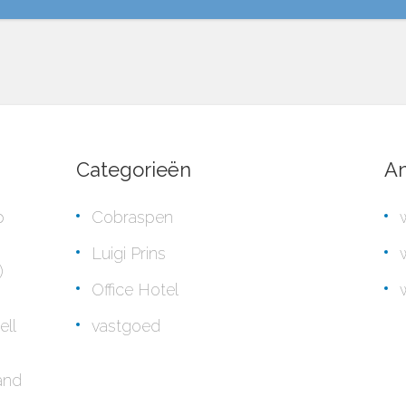
Categorieën
An
p
Cobraspen
Luigi Prins
)
Office Hotel
ell
vastgoed
rand