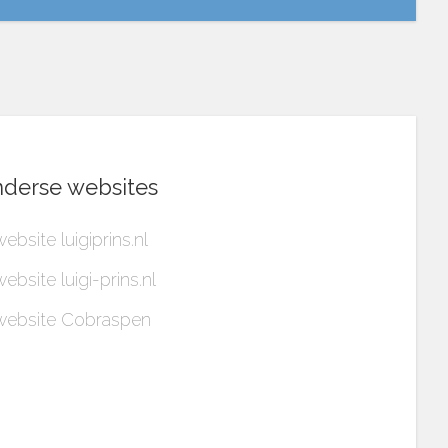
derse websites
website luigiprins.nl
website luigi-prins.nl
website Cobraspen