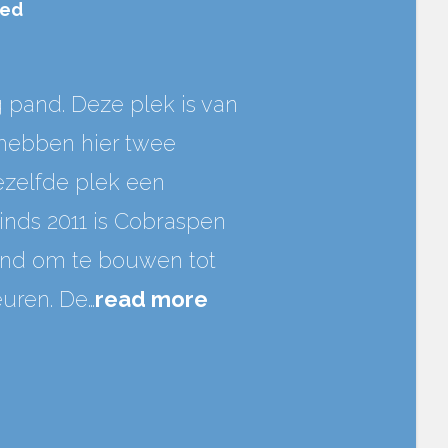
oed
g pand. Deze plek is van
0 hebben hier twee
dezelfde plek een
nds 2011 is Cobraspen
pand om te bouwen tot
euren. De…
read more